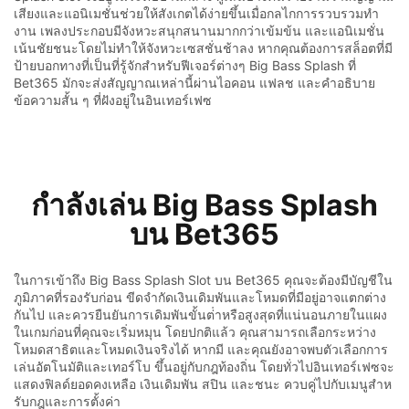
เสียงและแอนิเมชั่นช่วยให้สังเกตได้ง่ายขึ้นเมื่อกลไกการรวบรวมทํา
งาน เพลงประกอบมีจังหวะสนุกสนานมากกว่าเข้มข้น และแอนิเมชั่น
เน้นชัยชนะโดยไม่ทําให้จังหวะเซสชั่นช้าลง หากคุณต้องการสล็อตที่มี
ป้ายบอกทางที่เป็นที่รู้จักสําหรับฟีเจอร์ต่างๆ Big Bass Splash ที่
Bet365 มักจะส่งสัญญาณเหล่านี้ผ่านไอคอน แฟลช และคําอธิบาย
ข้อความสั้น ๆ ที่ฝังอยู่ในอินเทอร์เฟซ
กําลังเล่น Big Bass Splash
บน Bet365
ในการเข้าถึง Big Bass Splash Slot บน Bet365 คุณจะต้องมีบัญชีใน
ภูมิภาคที่รองรับก่อน ขีดจํากัดเงินเดิมพันและโหมดที่มีอยู่อาจแตกต่าง
กันไป และควรยืนยันการเดิมพันขั้นต่ําหรือสูงสุดที่แน่นอนภายในแผง
ในเกมก่อนที่คุณจะเริ่มหมุน โดยปกติแล้ว คุณสามารถเลือกระหว่าง
โหมดสาธิตและโหมดเงินจริงได้ หากมี และคุณยังอาจพบตัวเลือกการ
เล่นอัตโนมัติและเทอร์โบ ขึ้นอยู่กับกฎท้องถิ่น โดยทั่วไปอินเทอร์เฟซจะ
แสดงฟิลด์ยอดคงเหลือ เงินเดิมพัน สปิน และชนะ ควบคู่ไปกับเมนูสําห
รับกฎและการตั้งค่า