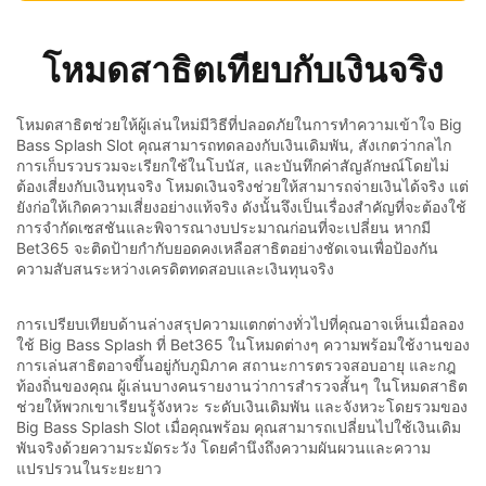
โหมดสาธิตเทียบกับเงินจริง
โหมดสาธิตช่วยให้ผู้เล่นใหม่มีวิธีที่ปลอดภัยในการทําความเข้าใจ Big
Bass Splash Slot คุณสามารถทดลองกับเงินเดิมพัน, สังเกตว่ากลไก
การเก็บรวบรวมจะเรียกใช้ในโบนัส, และบันทึกค่าสัญลักษณ์โดยไม่
ต้องเสี่ยงกับเงินทุนจริง โหมดเงินจริงช่วยให้สามารถจ่ายเงินได้จริง แต่
ยังก่อให้เกิดความเสี่ยงอย่างแท้จริง ดังนั้นจึงเป็นเรื่องสําคัญที่จะต้องใช้
การจํากัดเซสชันและพิจารณางบประมาณก่อนที่จะเปลี่ยน หากมี
Bet365 จะติดป้ายกํากับยอดคงเหลือสาธิตอย่างชัดเจนเพื่อป้องกัน
ความสับสนระหว่างเครดิตทดสอบและเงินทุนจริง
การเปรียบเทียบด้านล่างสรุปความแตกต่างทั่วไปที่คุณอาจเห็นเมื่อลอง
ใช้ Big Bass Splash ที่ Bet365 ในโหมดต่างๆ ความพร้อมใช้งานของ
การเล่นสาธิตอาจขึ้นอยู่กับภูมิภาค สถานะการตรวจสอบอายุ และกฎ
ท้องถิ่นของคุณ ผู้เล่นบางคนรายงานว่าการสํารวจสั้นๆ ในโหมดสาธิต
ช่วยให้พวกเขาเรียนรู้จังหวะ ระดับเงินเดิมพัน และจังหวะโดยรวมของ
Big Bass Splash Slot เมื่อคุณพร้อม คุณสามารถเปลี่ยนไปใช้เงินเดิม
พันจริงด้วยความระมัดระวัง โดยคํานึงถึงความผันผวนและความ
แปรปรวนในระยะยาว