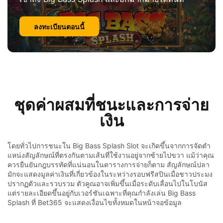
ลงทะเบียนตอนนี้
ชุดค่าผสมที่ชนะและการจ่าย
เงิน
โดยทั่วไปการชนะใน Big Bass Splash Slot จะเกิดขึ้นจากการจัดตํา
แหน่งสัญลักษณ์ที่ตรงกันตามเส้นที่ใช้งานอยู่จากซ้ายไปขวา แม้ว่าคุณ
ควรยืนยันกฎบรรทัดที่แน่นอนในตารางการจ่ายก็ตาม สัญลักษณ์ปลา
มักจะแสดงมูลค่าเงินที่เกี่ยวข้องในระหว่างรอบฟรีสปินเมื่อชาวประมง
ปรากฏตัวและรวบรวม ตัวคูณอาจเพิ่มขึ้นเมื่อระดับเลื่อนไปในโบนัส
แต่รายละเอียดขึ้นอยู่กับเวอร์ชันเฉพาะที่คุณกําลังเล่น Big Bass
Splash ที่ Bet365 จะแสดงเงื่อนไขทั้งหมดในหน้าจอข้อมูล