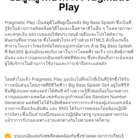
Play
Pragmatic Play เป็นสตูดิโอที่อยู่เบื้องหลัง Big Bass Splash ซึ่งเป็นที่
รู้จักในด้านการผลิตสล็อตวิดีโอและเนื้อหาคาสิโนอื่น ๆ ในหลายภาษา
และสกุลเงิน ผลงานของบริษัทประกอบด้วยธีมและโปรไฟล์ความ
ผันผวนที่หลากหลาย ซึ่งโดยทั่วไปจะสร้างด้วย HTML5 ดังนั้นเกมจึง
ทํางานในเบราว์เซอร์สมัยใหม่บนอุปกรณ์ต่างๆ ด้วย Big Bass Splash
ที่ Bet365 ผู้เล่นมักจะพบกับเวลาในการโหลดที่รวดเร็ว ประสิทธิภาพที่
มั่นคง และการออกแบบอินเทอร์เฟซที่ชัดเจน ซึ่งสะท้อนถึงการเน้นของ
ผู้ให้บริการในด้านการใช้งานและการเข้าถึงกระแสหลัก
โดยทั่วไปแล้ว Pragmatic Play มุ่งเน้นไปที่กลไกที่เป็นที่รู้จักซึ่งได้รับ
การสนับสนุนโดยภาพที่มีชีวิตชีวา Big Bass Splash Slot อยู่ในซีรีส์
ธีมที่ผู้เล่นหลายคนจดจําได้ทันที สร้างความรู้สึกต่อเนื่องในเกมต่างๆ
จากมุมมองทางเทคนิค เซสชันจะถูกกําหนดโดย Random Number
Generator ผลลัพธ์ไม่ได้รับอิทธิพลจากการกระทําของผู้เล่นนอกเหนือ
จากการเลือกเงินเดิมพัน และ RNG ได้รับการทดสอบโดยห้องปฏิบัติ
การอิสระซึ่งเป็นส่วนหนึ่งของแนวปฏิบัติมาตรฐานของอุตสาหกรรม
แม้ว่าการรับรองเฉพาะอาจแตกต่างกันไปตามตลาดก็ตาม
รูปแบบอินเตอร์เฟซที่สอดคล้องกันซึ่งช่วยลดเวลาการเรียนรู้