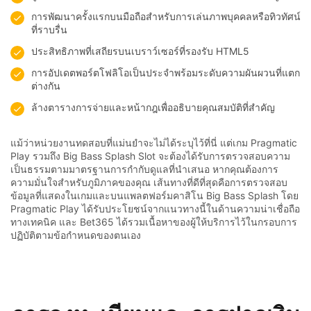
การพัฒนาครั้งแรกบนมือถือสําหรับการเล่นภาพบุคคลหรือทิวทัศน์
ที่ราบรื่น
ประสิทธิภาพที่เสถียรบนเบราว์เซอร์ที่รองรับ HTML5
การอัปเดตพอร์ตโฟลิโอเป็นประจําพร้อมระดับความผันผวนที่แตก
ต่างกัน
ล้างตารางการจ่ายและหน้ากฎเพื่ออธิบายคุณสมบัติที่สําคัญ
แม้ว่าหน่วยงานทดสอบที่แม่นยําจะไม่ได้ระบุไว้ที่นี่ แต่เกม Pragmatic
Play รวมถึง Big Bass Splash Slot จะต้องได้รับการตรวจสอบความ
เป็นธรรมตามมาตรฐานการกํากับดูแลที่นําเสนอ หากคุณต้องการ
ความมั่นใจสําหรับภูมิภาคของคุณ เส้นทางที่ดีที่สุดคือการตรวจสอบ
ข้อมูลที่แสดงในเกมและบนแพลตฟอร์มคาสิโน Big Bass Splash โดย
Pragmatic Play ได้รับประโยชน์จากแนวทางนี้ในด้านความน่าเชื่อถือ
ทางเทคนิค และ Bet365 ได้รวมเนื้อหาของผู้ให้บริการไว้ในกรอบการ
ปฏิบัติตามข้อกําหนดของตนเอง