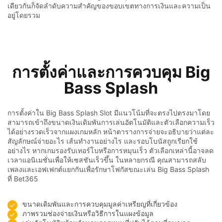
เดียวกันก็จัดลําดับความสําคัญของขอบเขตทางการเงินและความเป็น
อยู่โดยรวม
การตั้งค่าและการควบคุม Big
Bass Splash
การตั้งค่าใน Big Bass Splash Slot มีแนวโน้มที่จะตรงไปตรงมาโดย
สามารถเข้าถึงขนาดเงินเดิมพันการเล่นอัตโนมัติและตัวเลือกความเร็ว
ได้อย่างรวดเร็วจากแผงเกมหลัก หน้าตารางการจ่ายจะอธิบายว่าแต่ละ
สัญลักษณ์จ่ายอะไร เส้นทํางานอย่างไร และรอบโบนัสถูกเรียกใช้
อย่างไร หากเกมรองรับเทอร์โบหรือการหมุนเร็ว ตัวเลือกเหล่านี้อาจลด
เวลาแอนิเมชั่นเพื่อให้เซสชันเร็วขึ้น ในหลายกรณี คุณสามารถสลับ
เพลงและเอฟเฟกต์แยกกันเพื่อรักษาโฟกัสขณะเล่น Big Bass Splash
ที่ Bet365
ขนาดเดิมพันและการควบคุมมูลค่าเหรียญที่เกี่ยวข้อง
ภาพรวมช่องจ่ายเงินหรือวิธีการในแผงข้อมูล