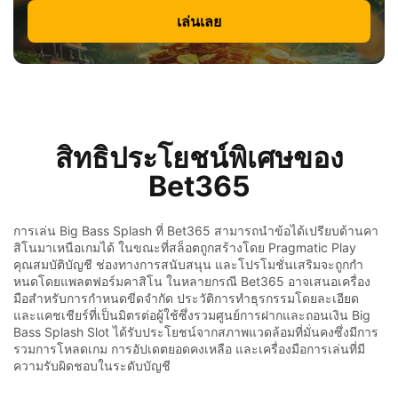
เล่นเลย
สิทธิประโยชน์พิเศษของ
Bet365
การเล่น Big Bass Splash ที่ Bet365 สามารถนําข้อได้เปรียบด้านคา
สิโนมาเหนือเกมได้ ในขณะที่สล็อตถูกสร้างโดย Pragmatic Play
คุณสมบัติบัญชี ช่องทางการสนับสนุน และโปรโมชั่นเสริมจะถูกกํา
หนดโดยแพลตฟอร์มคาสิโน ในหลายกรณี Bet365 อาจเสนอเครื่อง
มือสําหรับการกําหนดขีดจํากัด ประวัติการทําธุรกรรมโดยละเอียด
และแคชเชียร์ที่เป็นมิตรต่อผู้ใช้ซึ่งรวมศูนย์การฝากและถอนเงิน Big
Bass Splash Slot ได้รับประโยชน์จากสภาพแวดล้อมที่มั่นคงซึ่งมีการ
รวมการโหลดเกม การอัปเดตยอดคงเหลือ และเครื่องมือการเล่นที่มี
ความรับผิดชอบในระดับบัญชี