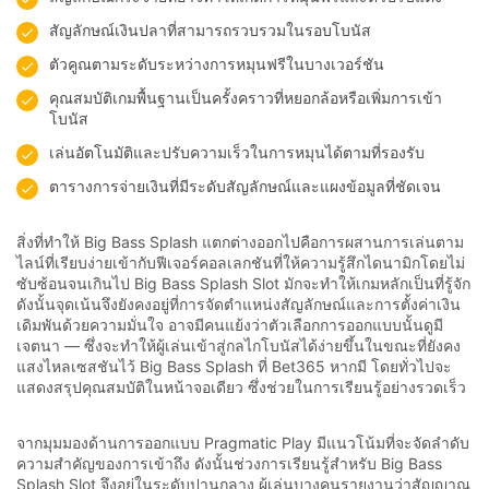
สัญลักษณ์เงินปลาที่สามารถรวบรวมในรอบโบนัส
ตัวคูณตามระดับระหว่างการหมุนฟรีในบางเวอร์ชัน
คุณสมบัติเกมพื้นฐานเป็นครั้งคราวที่หยอกล้อหรือเพิ่มการเข้า
โบนัส
เล่นอัตโนมัติและปรับความเร็วในการหมุนได้ตามที่รองรับ
ตารางการจ่ายเงินที่มีระดับสัญลักษณ์และแผงข้อมูลที่ชัดเจน
สิ่งที่ทําให้ Big Bass Splash แตกต่างออกไปคือการผสานการเล่นตาม
ไลน์ที่เรียบง่ายเข้ากับฟีเจอร์คอลเลกชันที่ให้ความรู้สึกไดนามิกโดยไม่
ซับซ้อนจนเกินไป Big Bass Splash Slot มักจะทําให้เกมหลักเป็นที่รู้จัก
ดังนั้นจุดเน้นจึงยังคงอยู่ที่การจัดตําแหน่งสัญลักษณ์และการตั้งค่าเงิน
เดิมพันด้วยความมั่นใจ อาจมีคนแย้งว่าตัวเลือกการออกแบบนั้นดูมี
เจตนา — ซึ่งจะทําให้ผู้เล่นเข้าสู่กลไกโบนัสได้ง่ายขึ้นในขณะที่ยังคง
แสงไหลเซสชันไว้ Big Bass Splash ที่ Bet365 หากมี โดยทั่วไปจะ
แสดงสรุปคุณสมบัติในหน้าจอเดียว ซึ่งช่วยในการเรียนรู้อย่างรวดเร็ว
จากมุมมองด้านการออกแบบ Pragmatic Play มีแนวโน้มที่จะจัดลําดับ
ความสําคัญของการเข้าถึง ดังนั้นช่วงการเรียนรู้สําหรับ Big Bass
Splash Slot จึงอยู่ในระดับปานกลาง ผู้เล่นบางคนรายงานว่าสัญญาณ