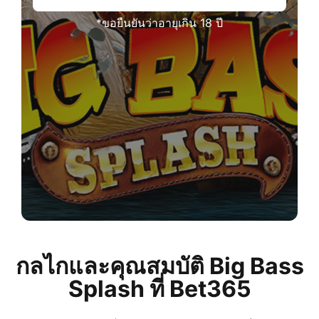
*ขอยืนยันว่าอายุเกิน 18 ปี
กลไกและคุณสมบัติ Big Bass
Splash ที่ Bet365